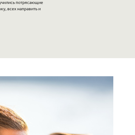
олучились потрясающие
ку, всех направить и