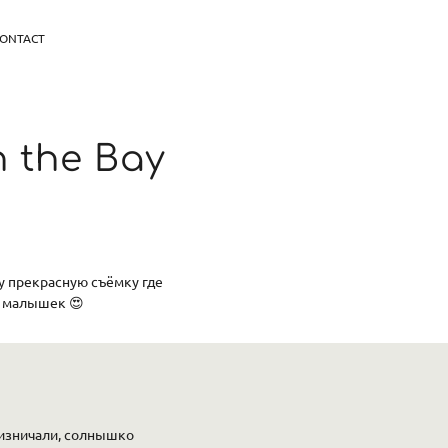
ONTACT
n the Bay
у прекрасную съёмку где
х малышек 😍
изничали, солнышко