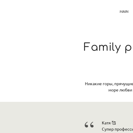
MAIN
Family p
Никакие горы, прячущие
море любви 
“
Катя 🥰
Супер професси