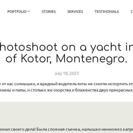
PORTFOLIO
STORIES
SERVICES
TESTIMONIALS
C
hotoshoot on a yacht i
of Kotor, Montenegro.
July 18, 2023
 от нас солнышко, и вредный водитель яхты не смогли испортить эт
мамы и папы, и столько же озорства и блаженства двух прекрасны
онал своего дела! Была сложная съемка, малышки немножко капр