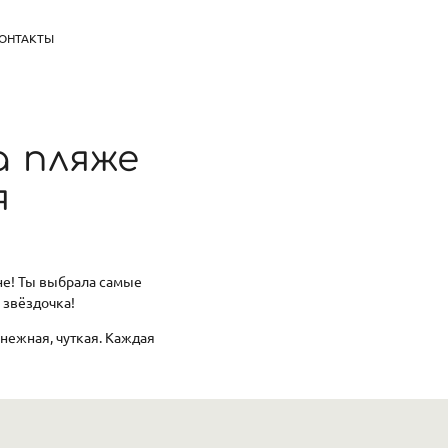
ОНТАКТЫ
а пляже
я
мне! Ты выбрала самые
 звёздочка!
 нежная, чуткая. Каждая