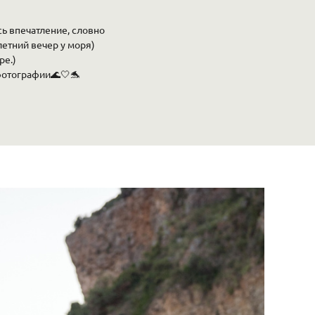
сь впечатление, словно
летний вечер у моря)
ре.)
фотографии🌊🤍🐬