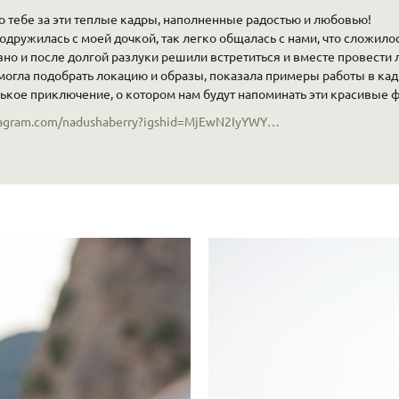
о тебе за эти теплые кадры, наполненные радостью и любовью!
одружилась с моей дочкой, так легко общалась с нами, что сложило
но и после долгой разлуки решили встретиться и вместе провести 
омогла подобрать локацию и образы, показала примеры работы в кад
ькое приключение, о котором нам будут напоминать эти красивые 
instagram.com/nadushaberry?igshid=MjEwN2IyYWYwYw==