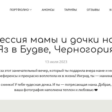
ПОРТФОЛИО
АНОНСЫ
ТАРИФЫ
ОТЗЫВЫ
К
ссия мамы и дочки н
Яз в Будве, Черногори
13 июля 2023
 за этот замечательный вечер, который ты подарила вчера маме и 
еференсы и прекрасно воплотила их в жизнь! Ингрид, ты — мамина
 снимки! У тебя чудесная дочка. И ты — потрясающая мама. Добрая,
ваша фотография наполнена теплом и любовью ❤️