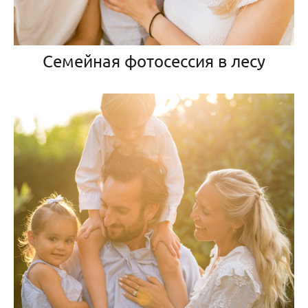
Семейная фотосессия в лесу