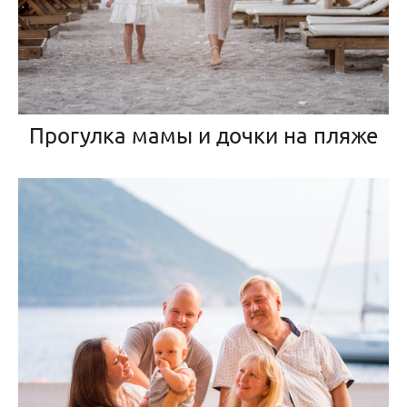
Прогулка мамы и дочки на пляже