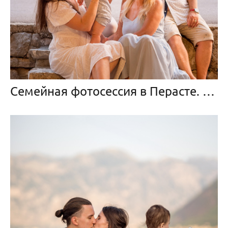
Семейная фотосессия в Перасте. Черногория